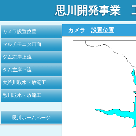
思川開発事業 
カメラ 設置位置
カメラ設置位置
マルチモニタ画面
ダム左岸上流
ダム左岸下流
大芦川取水・放流工
黒川取水・放流工
思川ホームページ